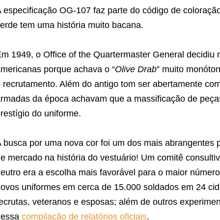
 especificação OG-107 faz parte do código de coloraçã
erde tem uma história muito bacana.
m 1949, o Office of the Quartermaster General decidiu 
mericanas porque achava o “
Olive Drab
” muito monóton
 recrutamento. Além do antigo tom ser abertamente co
rmadas da época achavam que a massificação de peças mi
restígio do uniforme.
 busca por uma nova cor foi um dos mais abrangentes 
e mercado na história do vestuário! Um comitê consult
eutro era a escolha mais favorável para o maior númer
ovos uniformes em cerca de 15.000 soldados em 24 cid
ecrutas, veteranos e esposas; além de outros experimen
nessa
compilação de relatórios oficiais
.