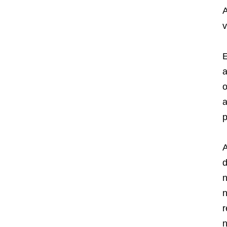
A
v
E
a
o
a
p
A
d
n
n
r