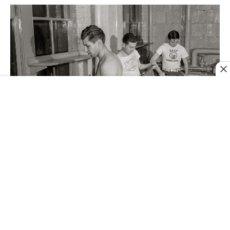
Militares usando lavanderia no porão do centro de serviços das
Nações Unidas. Dezembro de 1943. Washington, D.C.