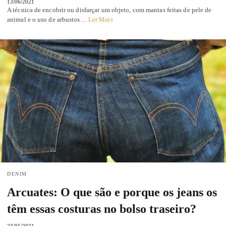
13/06/2021
A técnica de encobrir ou disfarçar um objeto, com mantas feitas de pele de
animal e o uso de arbustos…
Ler Mais
DENIM
Arcuates: O que são e porque os jeans os
têm essas costuras no bolso traseiro?
23/05/2021