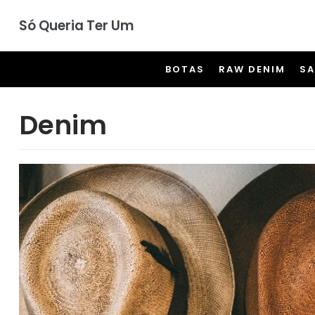
Pular
Só Queria Ter Um
para
o
BOTAS
RAW DENIM
S
conteúdo
Denim