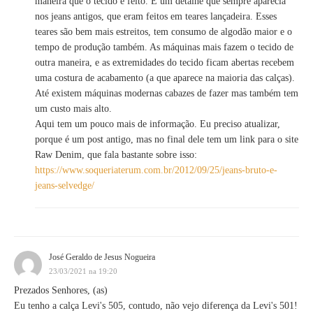
maneira que o tecido é feito. É um detalhe que sempre aparecia
nos jeans antigos, que eram feitos em teares lançadeira. Esses
teares são bem mais estreitos, tem consumo de algodão maior e o
tempo de produção também. As máquinas mais fazem o tecido de
outra maneira, e as extremidades do tecido ficam abertas recebem
uma costura de acabamento (a que aparece na maioria das calças).
Até existem máquinas modernas cabazes de fazer mas também tem
um custo mais alto.
Aqui tem um pouco mais de informação. Eu preciso atualizar,
porque é um post antigo, mas no final dele tem um link para o site
Raw Denim, que fala bastante sobre isso:
https://www.soqueriaterum.com.br/2012/09/25/jeans-bruto-e-
jeans-selvedge/
José Geraldo de Jesus Nogueira
23/03/2021 na 19:20
Prezados Senhores, (as)
Eu tenho a calça Levi's 505, contudo, não vejo diferença da Levi's 501!