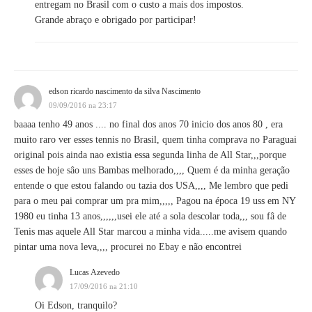
entregam no Brasil com o custo a mais dos impostos.
Grande abraço e obrigado por participar!
edson ricardo nascimento da silva Nascimento
09/09/2016 na 23:17
baaaa tenho 49 anos .... no final dos anos 70 inicio dos anos 80 , era
muito raro ver esses tennis no Brasil, quem tinha comprava no Paraguai
original pois ainda nao existia essa segunda linha de All Star,,,porque
esses de hoje sâo uns Bambas melhorado,,,, Quem é da minha geração
entende o que estou falando ou tazia dos USA,,,, Me lembro que pedi
para o meu pai comprar um pra mim,,,,, Pagou na época 19 uss em NY
1980 eu tinha 13 anos,,,,,,usei ele até a sola descolar toda,,, sou fâ de
Tenis mas aquele All Star marcou a minha vida.....me avisem quando
pintar uma nova leva,,,, procurei no Ebay e não encontrei
Lucas Azevedo
17/09/2016 na 21:10
Oi Edson, tranquilo?