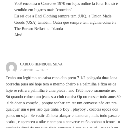
Você encontra o Converse 1970 em lojas online lá fora. Ele só é
vendido em lugares mais "conceito".
Eu sei que a End Clothing sempre tem (UK), a Union Made
Goods (USA) também. Outra que sempre tem alguma coisa é a
The Bureau Belfast na Irlanda.
Abs!
CARLOS HENRIQUE SILVA
29/09/2016 na 16:57
Tenho um legítimo na caixa cano alto preto 7 1/2 polegada duas lona
borracha pura até hoje tem o mesmo cheiro e a palmilha é fixa os de
hoje se retira a palmilha é uma piada . ano 1983 novo raramente uso .
Só quando coloco um jeans sea club camisa Op ou rosster tudo anos 80
.é de doer o coração , porque sonhar em ter um converse não era pra
qualquer um é por isso que tinha o Boy , playboy , cocotas época dos
panos ou seja : Se vestir dá hora ,dançar e namorar , mais tudo passa e
acaba , e apareceu a nike e compra a converse então acabou o ícone . o