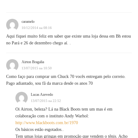
caramelo
10/12/2014 na 08:16
Aqui fiquei muito feliz em saber que existe uma loja dessa em Bh estou
no Pará e 26 de dezembro chego aí. .
Airton Bragalia
13/07/2015 na 10:50
Como faço para comprar um Chuck 70 vocês entregam pelo correio.
Pago adiantado, sou fã da marca desde os anos 70
Lucas Azevedo
13/07/2015 na 22:52
Oi Airton, beleza? Lá na Black Boots tem um mas é em
colaboração com o instituto Andy Warhol:
http://www.blackboots.com.br/1970
Os básicos estão esgotados..
Tem umas lojas gringas em promoção que vendem o tênis. Acho