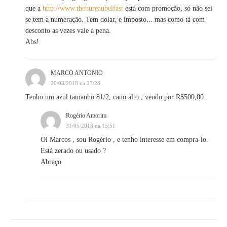
que a
http://www.thebureaubelfast
está com promoção, só não sei
se tem a numeração. Tem dolar, e imposto... mas como tá com
desconto as vezes vale a pena.
Abs!
MARCO ANTONIO
20/03/2018 na 23:28
Tenho um azul tamanho 81/2, cano alto , vendo por R$500,00.
Rogério Amorim
31/05/2018 na 15:51
Oi Marcos , sou Rogério , e tenho interesse em compra-lo.
Está zerado ou usado ?
Abraço