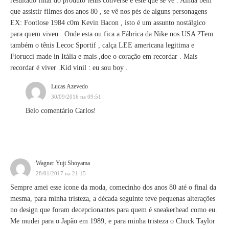
resultado final do produto tênis converse é este que se vê . Ainda bem
que assistir filmes dos anos 80 , se vê nos pés de alguns personagens
EX: Footlose 1984 c0m Kevin Bacon , isto é um assunto nostálgico
para quem viveu . Onde esta ou fica a Fábrica da Nike nos USA ?Tem
também o tênis Lecoc Sportif , calça LEE americana legitima e
Fiorucci made in Itália e mais ,doe o coração em recordar . Mais
recordar é viver .Kid vinil : eu sou boy .
Lucas Azevedo
30/09/2016 na 09:51
Belo comentário Carlos!
Wagner Yuji Shoyama
28/01/2017 na 21:15
Sempre amei esse ícone da moda, comecinho dos anos 80 até o final da
mesma, para minha tristeza, a década seguinte teve pequenas alterações
no design que foram decepcionantes para quem é sneakerhead como eu.
Me mudei para o Japão em 1989, e para minha tristeza o Chuck Taylor