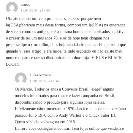
marcio
16/01/2016 na 18:03
Ufa ate que enfim, veio pra matar saudades, porque nem
la(USA)fabricam mais dessa forma, comprei um la(USA) na esperança
de serem como os antigos, e é a mesma bomba dos fabricados aqui,tive
o prazer de ter um nos anos 70, e os de hoje nem chegam nos
pés,desculpe o trocadilho, alias hoje são fabricados na china,o ruim que
quando vi esse artigo já era tarde..ta tudo esgotado ou não existe meu
numero...parece que só distribuiram em duas lojas VIRUS e BLACK
BOOTS
Lucas Azevedo
17/01/2016 na 12:34
Oi Marcio. Todos os anos a Converse Brasil "elege" alguns
modelos importados para trazer e fazer campanha no Brasil,
disponibilizando o produto para algumas lojas seletas.
Infelizmente não trouxeram o 1970 classico mais de uma vez (ano
passado foi o 1970 com o Andy Warhol e o Chuck Talor II).
Quem sabe ele volta agora em 2016...
Lá fora você consegue encontrar. Tem lojas online que vendem e