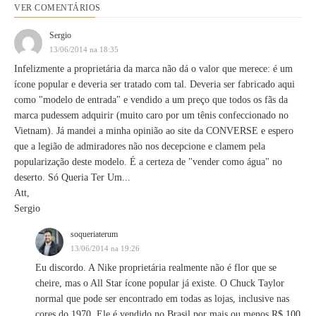
VER COMENTÁRIOS
Sergio
13/06/2014 na 18:35
Infelizmente a proprietária da marca não dá o valor que merece: é um
ícone popular e deveria ser tratado com tal. Deveria ser fabricado aqui
como "modelo de entrada" e vendido a um preço que todos os fãs da
marca pudessem adquirir (muito caro por um tênis confeccionado no
Vietnam). Já mandei a minha opinião ao site da CONVERSE e espero
que a legião de admiradores não nos decepcione e clamem pela
popularização deste modelo. É a certeza de "vender como água" no
deserto. Só Queria Ter Um...
Att,
Sergio
soqueriaterum
13/06/2014 na 19:26
Eu discordo. A Nike proprietária realmente não é flor que se
cheire, mas o All Star ícone popular já existe. O Chuck Taylor
normal que pode ser encontrado em todas as lojas, inclusive nas
cores do 1970. Ele é vendido no Brasil por mais ou menos R$ 100