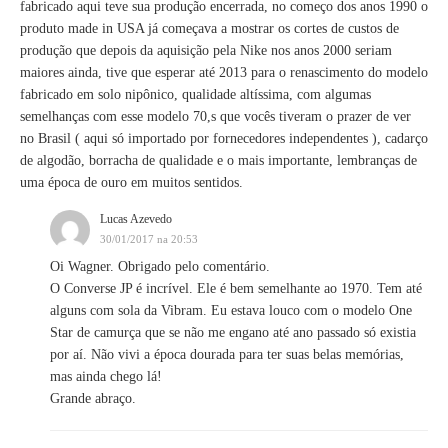
fabricado aqui teve sua produção encerrada, no começo dos anos 1990 o
produto made in USA já começava a mostrar os cortes de custos de
produção que depois da aquisição pela Nike nos anos 2000 seriam
maiores ainda, tive que esperar até 2013 para o renascimento do modelo
fabricado em solo nipônico, qualidade altíssima, com algumas
semelhanças com esse modelo 70,s que vocês tiveram o prazer de ver
no Brasil ( aqui só importado por fornecedores independentes ), cadarço
de algodão, borracha de qualidade e o mais importante, lembranças de
uma época de ouro em muitos sentidos.
Lucas Azevedo
30/01/2017 na 20:53
Oi Wagner. Obrigado pelo comentário.
O Converse JP é incrível. Ele é bem semelhante ao 1970. Tem até
alguns com sola da Vibram. Eu estava louco com o modelo One
Star de camurça que se não me engano até ano passado só existia
por aí. Não vivi a época dourada para ter suas belas memórias,
mas ainda chego lá!
Grande abraço.