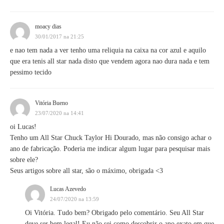
moacy dias
30/01/2017 na 21:25
e nao tem nada a ver tenho uma reliquia na caixa na cor azul e aquilo
que era tenis all star nada disto que vendem agora nao dura nada e tem
pessimo tecido
Vitória Bueno
23/07/2020 na 14:41
oi Lucas!
Tenho um All Star Chuck Taylor Hi Dourado, mas não consigo achar o
ano de fabricação. Poderia me indicar algum lugar para pesquisar mais
sobre ele?
Seus artigos sobre all star, são o máximo, obrigada <3
Lucas Azevedo
24/07/2020 na 13:59
Oi Vitória. Tudo bem? Obrigado pelo comentário. Seu All Star
deve ser bem legal! Eu não sei como descobrir o ano exato em que