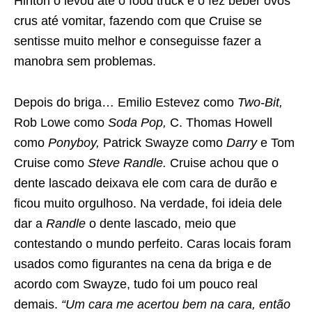
Hinton o levou até o food truck e o fez beber ovos
crus até vomitar, fazendo com que Cruise se
sentisse muito melhor e conseguisse fazer a
manobra sem problemas.
Depois do briga… Emilio Estevez como
Two-Bit,
Rob Lowe como
Soda Pop,
C. Thomas Howell
como
Ponyboy,
Patrick Swayze como
Darry
e Tom
Cruise como
Steve Randle.
Cruise achou que o
dente lascado deixava ele com cara de durão e
ficou muito orgulhoso. Na verdade, foi ideia dele
dar a
Randle
o dente lascado, meio que
contestando o mundo perfeito. Caras locais foram
usados ​​como figurantes na cena da briga e de
acordo com Swayze, tudo foi um pouco
real
demais.
“Um cara me acertou bem na cara, então