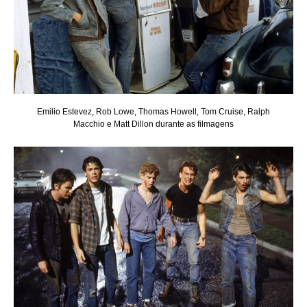
Emilio Estevez,
Rob Lowe, Thomas Howell
,
Tom Cruise, Ralph
Macchio e Matt Dillon durante as filmagens