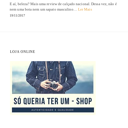
E aí, beleza? Mais uma review de calçado nacional. Dessa vez, não é
nem uma bota nem um sapato masculino…
Ler Mais
19/11/2017
LOJA ONLINE