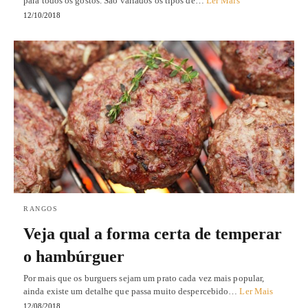
para todos os gostos. São variados os tipos de…
Ler Mais
12/10/2018
RANGOS
Veja qual a forma certa de temperar
o hambúrguer
Por mais que os burguers sejam um prato cada vez mais popular,
ainda existe um detalhe que passa muito despercebido…
Ler Mais
12/08/2018