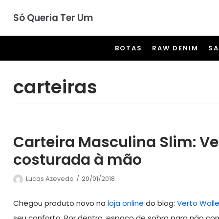
Pular
Só Queria Ter Um
para
o
BOTAS
RAW DENIM
S
conteúdo
carteiras
Carteira Masculina Slim: Ve
costurada à mão
Lucas Azevedo
20/01/2018
Chegou produto novo na
loja online
do blog:
Verto Walle
seu conforto. Por dentro, espaço de sobra para não c