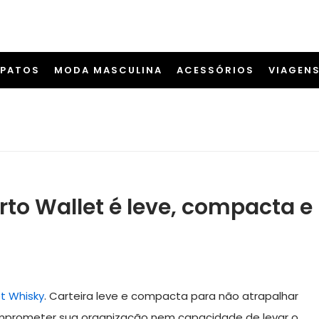
APATOS
MODA MASCULINA
ACESSÓRIOS
VIAGEN
rto Wallet é leve, compacta e
t Whisky
. Carteira leve e compacta para não atrapalhar
omprometer sua organização nem capacidade de levar o