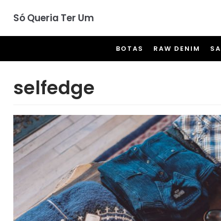
Pular
Só Queria Ter Um
para
o
BOTAS
RAW DENIM
S
conteúdo
selfedge