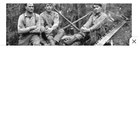
Filson e L.L.Bean: Duas marcas icônicas de roupas
para trabalho e atividades ao ar livre