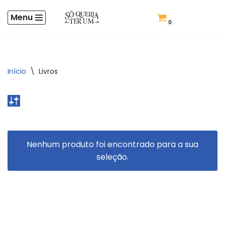
Menu
Criar Conta
0
Pular
para
o
conteúdo
Início
\
Livros
Nenhum produto foi encontrado para a sua
seleção.