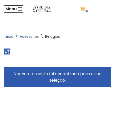
Menu
Criar Conta
0
Pular
para
o
conteúdo
Início
\
Acessórios
\
Relógios
Nenhum produto foi encontrado para a sua
seleção.