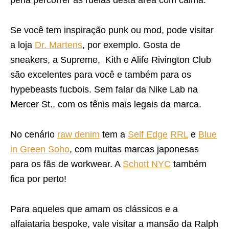
pena percorrer as ruelas desta área com calma.
Se você tem inspiração punk ou mod, pode visitar
a loja
Dr. Martens
, por exemplo. Gosta de
sneakers, a Supreme, Kith e Alife Rivington Club
são excelentes para você e também para os
hypebeasts fucbois. Sem falar da Nike Lab na
Mercer St., com os tênis mais legais da marca.
No cenário
raw denim
tem a
Self Edge
RRL
e
Blue
in Green Soho
, com muitas marcas japonesas
para os fãs de workwear. A
Schott NYC
também
fica por perto!
Para aqueles que amam os clássicos e a
alfaiataria bespoke, vale visitar a mansão da Ralph