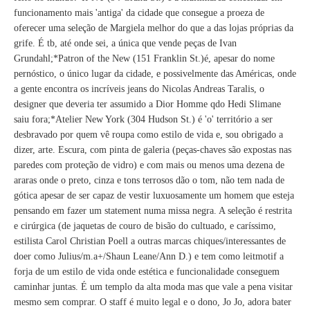
funcionamento mais 'antiga' da cidade que consegue a proeza de
oferecer uma seleção de Margiela melhor do que a das lojas próprias da
grife. É tb, até onde sei, a única que vende peças de Ivan
Grundahl;*Patron of the New (151 Franklin St.)é, apesar do nome
pernóstico, o único lugar da cidade, e possivelmente das Américas, onde
a gente encontra os incríveis jeans do Nicolas Andreas Taralis, o
designer que deveria ter assumido a Dior Homme qdo Hedi Slimane
saiu fora;*Atelier New York (304 Hudson St.) é 'o' território a ser
desbravado por quem vê roupa como estilo de vida e, sou obrigado a
dizer, arte. Escura, com pinta de galeria (peças-chaves são expostas nas
paredes com proteção de vidro) e com mais ou menos uma dezena de
araras onde o preto, cinza e tons terrosos dão o tom, não tem nada de
gótica apesar de ser capaz de vestir luxuosamente um homem que esteja
pensando em fazer um statement numa missa negra. A seleção é restrita
e cirúrgica (de jaquetas de couro de bisão do cultuado, e caríssimo,
estilista Carol Christian Poell a outras marcas chiques/interessantes de
doer como Julius/m.a+/Shaun Leane/Ann D.) e tem como leitmotif a
forja de um estilo de vida onde estética e funcionalidade conseguem
caminhar juntas. É um templo da alta moda mas que vale a pena visitar
mesmo sem comprar. O staff é muito legal e o dono, Jo Jo, adora bater