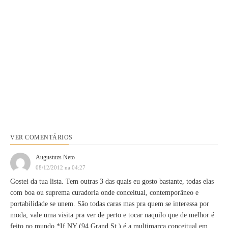
VER COMENTÁRIOS
Augustuzs Neto
08/12/2012 na 04:27
Gostei da tua lista. Tem outras 3 das quais eu gosto bastante, todas elas
com boa ou suprema curadoria onde conceitual, contemporâneo e
portabilidade se unem. São todas caras mas pra quem se interessa por
moda, vale uma visita pra ver de perto e tocar naquilo que de melhor é
feito no mundo.*If NY (94 Grand St.) é a multimarca conceitual em