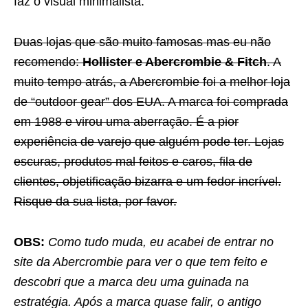
faz o visual minimalista.
Duas lojas que são muito famosas mas eu não
recomendo:
Hollister e Abercrombie & Fitch
. A
muito tempo atrás, a Abercrombie foi a melhor loja
de “outdoor gear” dos EUA. A marca foi comprada
em 1988 e virou uma aberração. É a pior
experiência de varejo que alguém pode ter. Lojas
escuras, produtos mal feitos e caros, fila de
clientes, objetificação bizarra e um fedor incrível.
Risque da sua lista, por favor.
OBS:
Como tudo muda, eu acabei de entrar no
site da Abercrombie para ver o que tem feito e
descobri que a marca deu uma guinada na
estratégia. Após a marca quase falir, o antigo