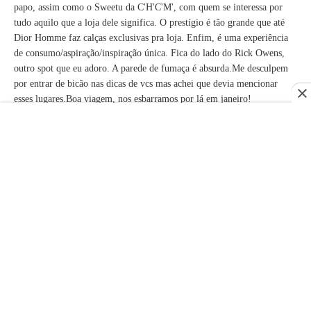
papo, assim como o Sweetu da C'H'C'M', com quem se interessa por
tudo aquilo que a loja dele significa. O prestígio é tão grande que até
Dior Homme faz calças exclusivas pra loja. Enfim, é uma experiência
de consumo/aspiração/inspiração única. Fica do lado do Rick Owens,
outro spot que eu adoro. A parede de fumaça é absurda.Me desculpem
por entrar de bicão nas dicas de vcs mas achei que devia mencionar
esses lugares.Boa viagem, nos esbarramos por lá em janeiro!
SQTU
08/12/2012 na 11:39
Augustuzs Neto muito obrigado! Essas lojas mais "gothninjas" não
vende produtos que eu consigo usar (tirando alguma jaqueta de couro
mais "careta" da Julius), por isso não conheço muito. Mesmo assim vale
a pena visitar para ver a criatividade de modelagem e materiais. Faço
isso muito por foto mas foram raras as vezes que tive a chance de ver
em pessoa. O seu input deixou a lista mais heterogênea e completa! Pela
sua descrição eu com certeza vou visitar a Atelier NY.
Anonymous