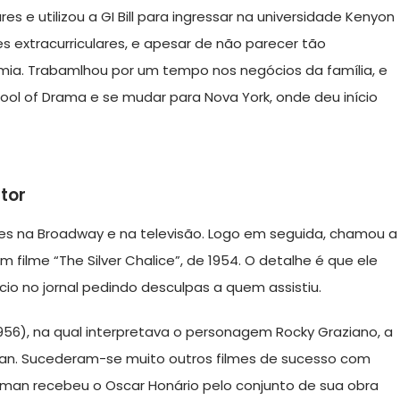
s e utilizou a GI Bill para ingressar na universidade Kenyon
s extracurriculares, e apesar de não parecer tão
ia. Trabamlhou por um tempo nos negócios da família, e
hool of Drama e se mudar para Nova York, onde deu início
tor
 na Broadway e na televisão. Logo em seguida, chamou a
filme “The Silver Chalice”, de 1954. O detalhe é que ele
io no jornal pedindo desculpas a quem assistiu.
(1956), na qual interpretava o personagem Rocky Graziano, a
man. Sucederam-se muito outros filmes de sucesso com
wman recebeu o Oscar Honário pelo conjunto de sua obra