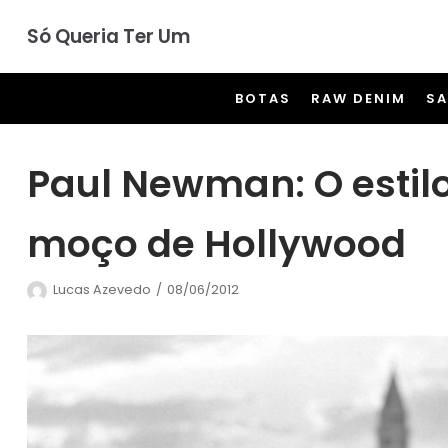
Pular
Só Queria Ter Um
para
o
BOTAS
RAW DENIM
S
conteúdo
Paul Newman: O estil
moço de Hollywood
Lucas Azevedo
08/06/2012