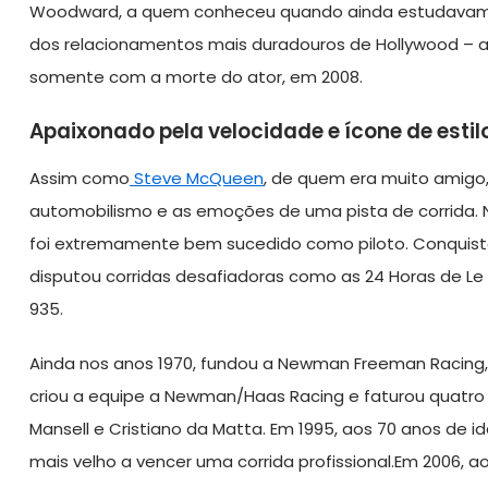
Woodward, a quem conheceu quando ainda estudavam 
dos relacionamentos mais duradouros de Hollywood – al
somente com a morte do ator, em 2008.
Apaixonado pela velocidade e ícone de estil
Assim como
Steve McQueen
, de quem era muito amig
automobilismo e as emoções de uma pista de corrida.
foi extremamente bem sucedido como piloto. Conquist
disputou corridas desafiadoras como as 24 Horas de L
935.
Ainda nos anos 1970, fundou a Newman Freeman Racing, s
criou a equipe a Newman/Haas Racing e faturou quatro tí
Mansell e Cristiano da Matta. Em 1995, aos 70 anos de i
mais velho a vencer uma corrida profissional.Em 2006, a