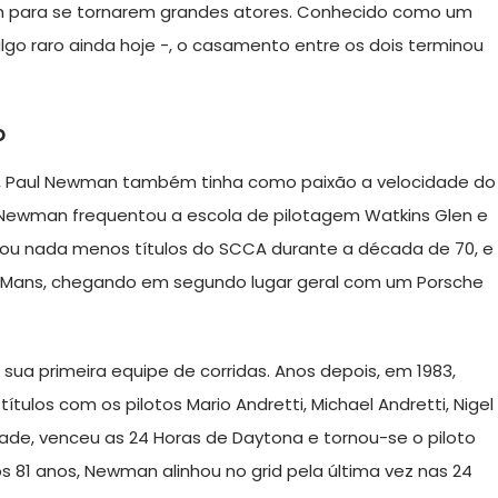
para se tornarem grandes atores. Conhecido como um
go raro ainda hoje -, o casamento entre os dois terminou
o
o, Paul Newman também tinha como paixão a velocidade do
 Newman frequentou a escola de pilotagem Watkins Glen e
ou nada menos títulos do SCCA durante a década de 70, e
e Mans, chegando em segundo lugar geral com um Porsche
ua primeira equipe de corridas. Anos depois, em 1983,
tulos com os pilotos Mario Andretti, Michael Andretti, Nigel
dade, venceu as 24 Horas de Daytona e tornou-se o piloto
os 81 anos, Newman alinhou no grid pela última vez nas 24