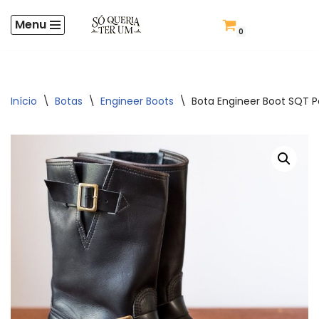
Menu
Criar Conta
0
Pular
para
o
conteúdo
Início
\
Botas
\
Engineer Boots
\
Bota Engineer Boot SQT P