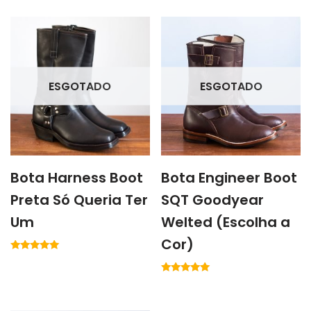
ESGOTADO
ESGOTADO
Bota Harness Boot
Bota Engineer Boot
Preta Só Queria Ter
SQT Goodyear
Um
Welted (Escolha a
Cor)
Avaliação
5.00
de 5
Avaliação
5.00
de 5