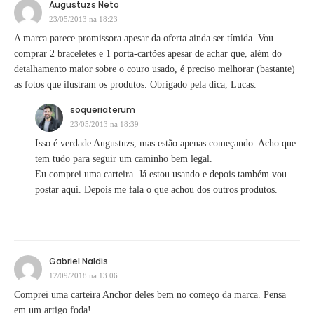
Augustuzs Neto
23/05/2013 na 18:23
A marca parece promissora apesar da oferta ainda ser tímida. Vou
comprar 2 braceletes e 1 porta-cartões apesar de achar que, além do
detalhamento maior sobre o couro usado, é preciso melhorar (bastante)
as fotos que ilustram os produtos. Obrigado pela dica, Lucas.
soqueriaterum
23/05/2013 na 18:39
Isso é verdade Augustuzs, mas estão apenas começando. Acho que
tem tudo para seguir um caminho bem legal.
Eu comprei uma carteira. Já estou usando e depois também vou
postar aqui. Depois me fala o que achou dos outros produtos.
Gabriel Naldis
12/09/2018 na 13:06
Comprei uma carteira Anchor deles bem no começo da marca. Pensa
em um artigo foda!